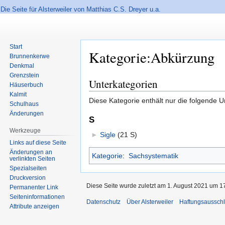
Die Seite für Alsterweiler von Matthias C.S. Dreyer u.a.
Start
Kategorie:Abkürzung
Brunnenkerwe
Denkmal
Grenzstein
Unterkategorien
Zur
Zur
Häuserbuch
Navigation
Suche
Kalmit
Diese Kategorie enthält nur die folgende U
Schulhaus
springen
springen
Änderungen
S
Werkzeuge
►
Sigle
‎
(21 S)
Links auf diese Seite
Änderungen an
Kategorie
:
Sachsystematik
verlinkten Seiten
Spezialseiten
Druckversion
Diese Seite wurde zuletzt am 1. August 2021 um 17
Permanenter Link
Seiten­informationen
Datenschutz
Über Alsterweiler
Haftungsaussch
Attribute anzeigen