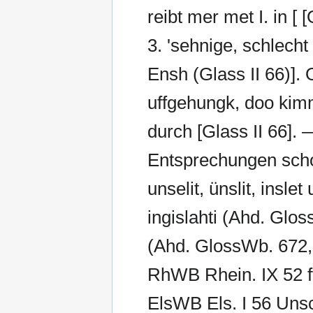
reibt mer met I. in [
3. 'sehnige, schlecht
Ensh (Glass II 66)]. 
uffgehungk, doo ki
durch [Glass II 66].
Entsprechungen schon
unselit, ünslit, inslet
ingislahti (Ahd. Glos
(Ahd. GlossWb. 672,
RhWB Rhein. IX 52 ff
ElsWB Els. I 56 Unsc