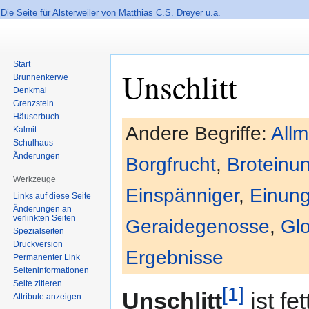
Die Seite für Alsterweiler von Matthias C.S. Dreyer u.a.
Start
Unschlitt
Brunnenkerwe
Denkmal
Grenzstein
Häuserbuch
Zur
Zur
Andere Begriffe:
All
Kalmit
Navigation
Suche
Schulhaus
springen
springen
Änderungen
Borgfrucht
,
Broteinu
Werkzeuge
Einspänniger
,
Einun
Links auf diese Seite
Änderungen an
verlinkten Seiten
Geraidegenosse
,
Gl
Spezialseiten
Druckversion
Ergebnisse
Permanenter Link
Seiten­informationen
Seite zitieren
1
Unschlitt
ist fe
Attribute anzeigen