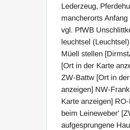
Lederzeug, Pferdehuf
mancherorts Anfang d
vgl. PfWB Unschlittke
leuchtsel (Leuchtsel) 
Müell stellen [Dirmst
[Ort in der Karte anz
ZW-Battw [Ort in der 
anzeigen] NW-Frankec
Karte anzeigen] RO-I
beim Leineweber' [ZW
aufgesprungene Haut,