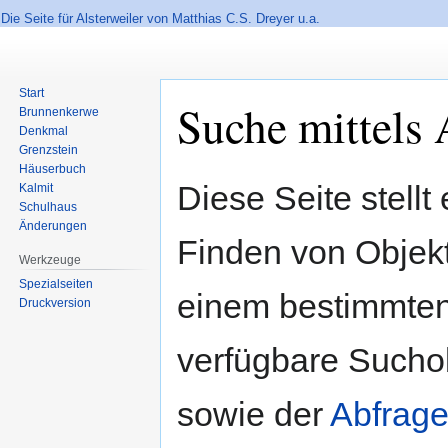
Die Seite für Alsterweiler von Matthias C.S. Dreyer u.a.
Start
Suche mittels 
Brunnenkerwe
Denkmal
Grenzstein
Häuserbuch
Zur
Zur
Diese Seite stellt
Kalmit
Navigation
Suche
Schulhaus
springen
springen
Änderungen
Finden von Objekte
Werkzeuge
Spezialseiten
einem bestimmten
Druckversion
verfügbare Sucho
sowie der
Abfrage