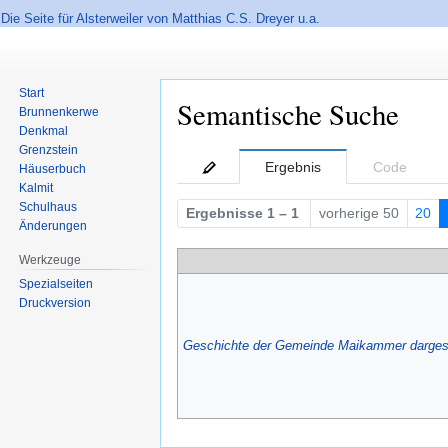
Die Seite für Alsterweiler von Matthias C.S. Dreyer u.a.
Start
Semantische Suche
Brunnenkerwe
Denkmal
Grenzstein
Zur
Zur
Ergebnis
Code
Häuserbuch
Navigation
Suche
Kalmit
springen
springen
Schulhaus
Ergebnisse 1 – 1
vorherige 50
20
Änderungen
Werkzeuge
Spezialseiten
Druckversion
Geschichte der Gemeinde Maikammer dargeste