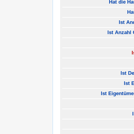
Hat die H
Ha
Ist A
Ist Anzahl
I
Ist D
Ist 
Ist Eigentüme