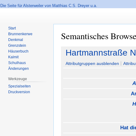
Die Seite für Alsterweiler von Matthias C.S. Dreyer u.a.
Start
Semantisches Brows
Brunnenkerwe
Denkmal
Grenzstein
Zur
Zur
Hartmannstraße N
Häuserbuch
Navigation
Suche
Kalmit
springen
springen
Schulhaus
Attributgruppen ausblenden
Attrib
Änderungen
Werkzeuge
A
Spezialseiten
Druckversion
A
H
Hat di