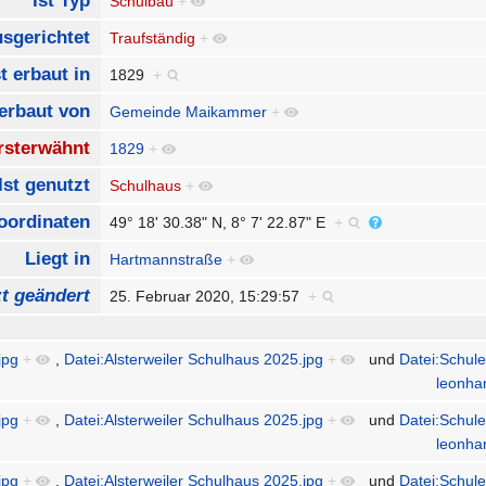
Ist Typ
Schulbau
+
usgerichtet
Traufständig
+
st erbaut in
1829
+
 erbaut von
Gemeinde Maikammer
+
ersterwähnt
1829
+
Ist genutzt
Schulhaus
+
oordinaten
49° 18' 30.38" N, 8° 7' 22.87" E
+
Liegt in
Hartmannstraße
+
zt geändert
25. Februar 2020, 15:29:57
+
jpg
+
,
Datei:Alsterweiler Schulhaus 2025.jpg
+
und
Datei:Schule
leonha
jpg
+
,
Datei:Alsterweiler Schulhaus 2025.jpg
+
und
Datei:Schule
leonha
jpg
+
,
Datei:Alsterweiler Schulhaus 2025.jpg
+
und
Datei:Schule