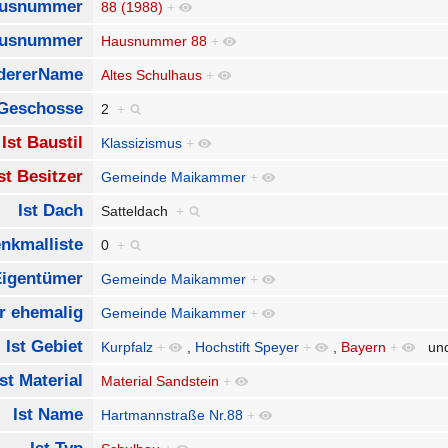
ausnummer
88 (1988)
+
usnummer
Hausnummer 88
+
ndererName
Altes Schulhaus
+
 Geschosse
2
+
Ist Baustil
Klassizismus
+
st Besitzer
Gemeinde Maikammer
+
Ist Dach
Satteldach
+
enkmalliste
0
+
Eigentümer
Gemeinde Maikammer
+
r ehemalig
Gemeinde Maikammer
+
Ist Gebiet
Kurpfalz
+
,
Hochstift Speyer
+
,
Bayern
+
un
Ist Material
Material Sandstein
+
Ist Name
Hartmannstraße Nr.88
+