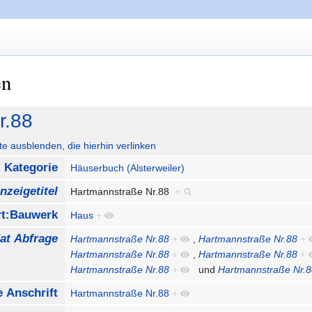
en
r.88
ute ausblenden, die hierhin verlinken
Kategorie
Häuserbuch (Alsterweiler)
nzeigetitel
Hartmannstraße Nr.88
+
rt:Bauwerk
Haus
+
at Abfrage
Hartmannstraße Nr.88
+
,
Hartmannstraße Nr.88
+
Hartmannstraße Nr.88
+
,
Hartmannstraße Nr.88
+
Hartmannstraße Nr.88
+
und
Hartmannstraße Nr.
e Anschrift
Hartmannstraße Nr.88
+