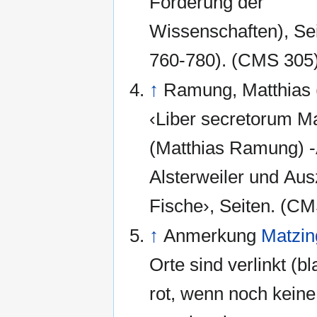
Förderung der
Wissenschaften), Sei
760-780). (CMS 305)
↑
Ramung, Matthias 
‹Liber secretorum Ma
(Matthias Ramung) 
Alsterweiler und Au
Fische›, Seiten. 
↑
Anmerkung
Matzin
Orte sind verlinkt (b
rot, wenn noch keine