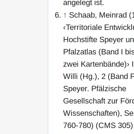
angelegt ist.
↑
Schaab, Meinrad (
‹Territoriale Entwick
Hochstifte Speyer 
Pfalzatlas (Band I bi
zwei Kartenbände)› In
Willi (Hg.), 2 (Band P
Speyer. Pfälzische
Gesellschaft zur För
Wissenschaften), Sei
760-780) (CMS 305)