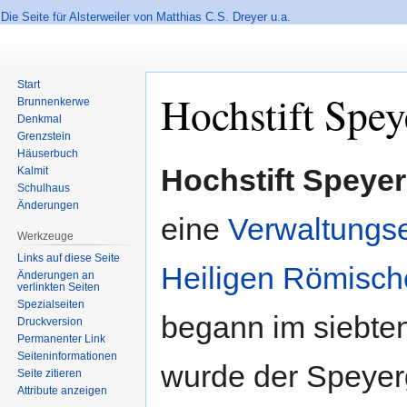
Die Seite für Alsterweiler von Matthias C.S. Dreyer u.a.
Start
Hochstift Spey
Brunnenkerwe
Denkmal
Grenzstein
Häuserbuch
Zur
Zur
Hochstift Speyer
Kalmit
Navigation
Suche
Schulhaus
springen
springen
Änderungen
eine
Verwaltungse
Werkzeuge
Links auf diese Seite
Heiligen Römisch
Änderungen an
verlinkten Seiten
Spezialseiten
begann im siebte
Druckversion
Permanenter Link
Seiten­informationen
wurde der Speyer
Seite zitieren
Attribute anzeigen