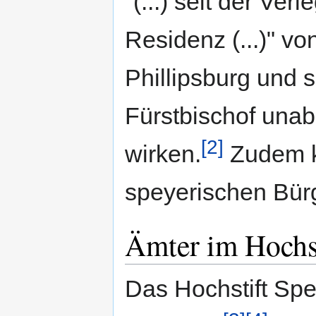
"(...) seit der Ver
Residenz (...)" v
Phillipsburg und 
Fürstbischof una
[2]
wirken.
Zudem ko
speyerischen Bür
Ämter im Hochst
Das Hochstift Spe