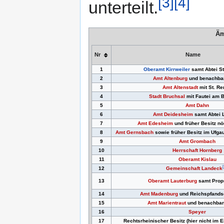
[3]
[4]
unterteilt.
Äm
Nr
Name
1
Oberamt Kirrweiler
samt Abtei S
2
Amt Altenburg
und benachbar
3
Amt Altenstadt
mit St. R
4
Stadt Bruchsal
mit Fautei am B
5
Amt Dahn
6
Amt Deidesheim
samt Abtei 
7
Amt Edesheim
und früher Besitz nö
8
Amt Gernsbach
sowie früher Besitz im Ufga
9
Amt Grombach
10
Herrschaft Hornberg
11
Oberamt Kislau
12
Gemeinschaft Landeck
13
Oberamt Lauterburg
samt Props
14
Amt Madenburg
und Reichspfands
15
Amt Marientraut
und benachbart
16
Speyer
17
Rechtsrheinischer Besitz (hier nicht im E