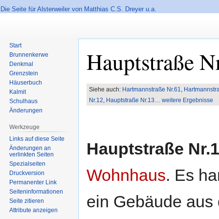
Die Seite für Alsterweiler von Matthias C.S. Dreyer u.a.
Start
Hauptstraße N
Brunnenkerwe
Denkmal
Grenzstein
Häuserbuch
Zur
Zur
Siehe auch:
Hartmannstraße Nr.61
,
Hartmannstra
Kalmit
Navigation
Suche
Nr.12
,
Hauptstraße Nr.13
… weitere Ergebnisse
Schulhaus
springen
springen
Änderungen
Werkzeuge
Links auf diese Seite
Hauptstraße Nr.
Änderungen an
verlinkten Seiten
Spezialseiten
Wohnhaus
. Es ha
Druckversion
Permanenter Link
Seiten­informationen
ein Gebäude aus 
Seite zitieren
Attribute anzeigen