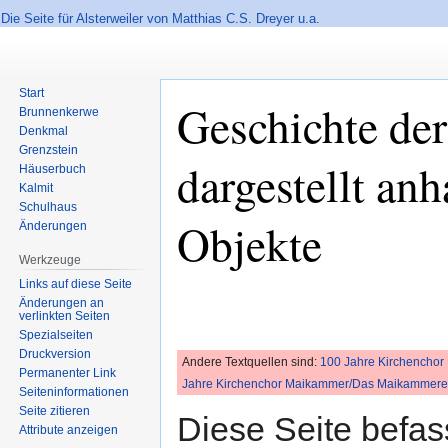
Die Seite für Alsterweiler von Matthias C.S. Dreyer u.a.
Start
Geschichte d
Brunnenkerwe
Denkmal
Grenzstein
dargestellt an
Häuserbuch
Kalmit
Schulhaus
Objekte
Änderungen
Werkzeuge
Links auf diese Seite
Zur
Zur
Änderungen an
verlinkten Seiten
Navigation
Suche
Spezialseiten
springen
springen
Druckversion
Andere Textquellen sind:
100 Jahre Kirchencho
Permanenter Link
Jahre Kirchenchor Maikammer/Das Maikammerer 
Seiten­informationen
Seite zitieren
Diese Seite befas
Attribute anzeigen