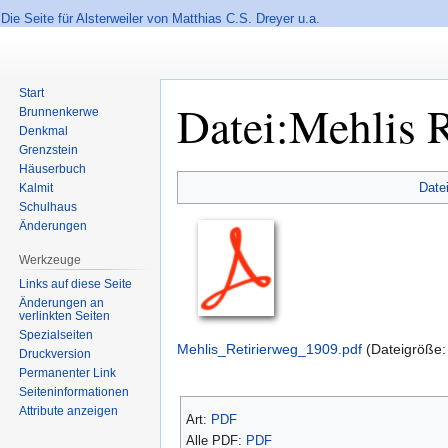
Die Seite für Alsterweiler von Matthias C.S. Dreyer u.a.
Start
Datei:Mehlis 
Brunnenkerwe
Denkmal
Grenzstein
Häuserbuch
Zur
Zur
Date
Kalmit
Navigation
Suche
Schulhaus
springen
springen
Änderungen
Werkzeuge
Links auf diese Seite
Änderungen an
verlinkten Seiten
Spezialseiten
Mehlis_Retirierweg_1909.pdf
‎
(Dateigröße
Druckversion
Permanenter Link
Seiten­informationen
Attribute anzeigen
Art:
PDF
Alle PDF:
PDF