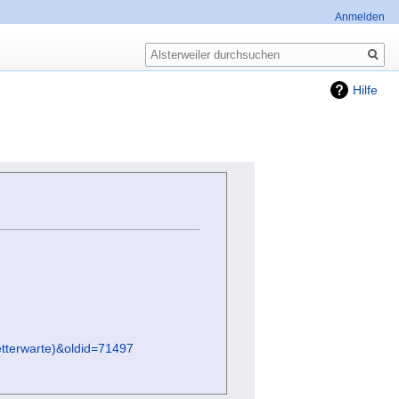
Anmelden
Suche
Hilfe
Wetterwarte)&oldid=71497