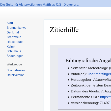
Die Seite für Alsterweiler von Matthias C.S. Dreyer u.a.
Start
Zitierhilfe
Brunnenkerwe
Denkmal
Grenzstein
Häuserbuch
Kalmit
Zur
Zur
Schulhaus
Navigation
Suche
Änderungen
springen
springen
Bibliografische Anga
Werkzeuge
Seitentitel: Meteorologe 
Spezialseiten
Autor(en):
user:matzinge
Druckversion
Herausgeber:
Alsterweile
Zeitpunkt der letzten Be
Datum des Abrufs: 7. Au
Permanente URL:
https:
Versionskennung: 71497