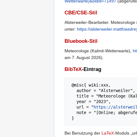
Wetterwarte)&oldid=71497
(abgerufe
CBE/CSE-Stil
Alsterweiler-Bearbeiter. Meteorologe (
unter:
https://alsterweiler.matthiasd
Bluebook-Stil
Meteorologe (Kalmit-Wetterwarte),
ht
am 7. August 2026).
BibTeX
-Eintrag
 @misc{ wiki:xxx,

   author = "Alsterweiler",

   title = "Meteorologe (Kalmit-Wetterwarte) --- Alsterweiler{,} ",

   year = "2023",

   url = "
https://alsterwei
   note = "[Online; abgerufen am 7. August 2026]"

Bei Benutzung der
LaTeX
-Moduls „url