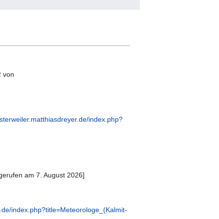
2 von
alsterweiler.matthiasdreyer.de/index.php?
gerufen am 7. August 2026]
er.de/index.php?title=Meteorologe_(Kalmit-