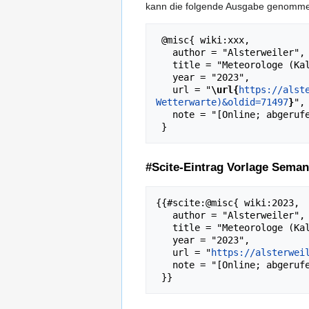
kann die folgende Ausgabe genomm
 @misc{ wiki:xxx,

   author = "Alsterweiler",

   title = "Meteorologe (Kalmit-Wetterwarte) --- Alsterweiler{,} ",

   year = "2023",

   url = "
\url{
https://alst
Wetterwarte)&oldid=71497
}
",

   note = "[Online; abgerufen am 7. August 2026]"

#Scite-Eintrag Vorlage Seman
{{#scite:@misc{ wiki:2023,

   author = "Alsterweiler",

   title = "Meteorologe (Kalmit-Wetterwarte) --- Alsterweiler{,} ",

   year = "2023",

   url = "
https://alsterwei
   note = "[Online; abgerufen am 7. August 2026]"},
