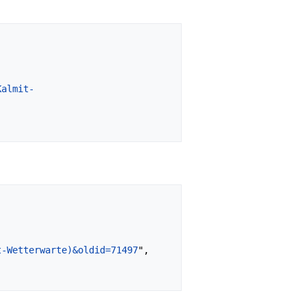
Kalmit-
t-Wetterwarte)&oldid=71497
",
