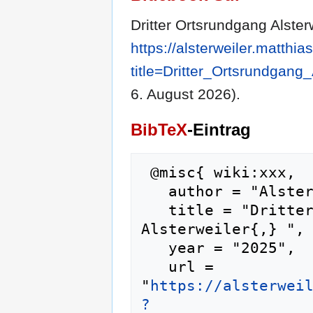
Dritter Ortsrundgang Alsterw
https://alsterweiler.matthi
title=Dritter_Ortsrundgang
6. August 2026).
BibTeX
-Eintrag
 @misc{ wiki:xxx,

   author = "Alsterweiler",

   title = "Dritter Ortsrundgang Alsterweiler --- 
Alsterweiler{,} ",

   year = "2025",

   url = 
"
https://alsterwei
?