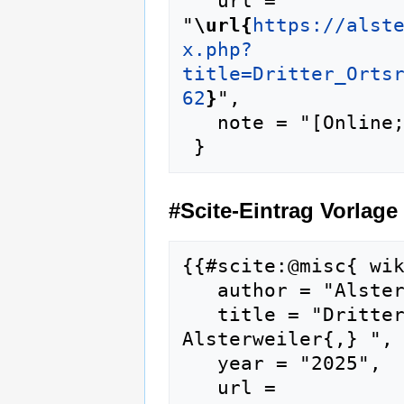
   url = 
"
\url{
https://alst
x.php?
title=Dritter_Orts
62
}
",

   note = "[Online; abgerufen am 6. August 2026]"

#Scite-Eintrag Vorlage
{{#scite:@misc{ wik
   author = "Alsterweiler",

   title = "Dritter Ortsrundgang Alsterweiler --- 
Alsterweiler{,} ",

   year = "2025",

   url = 