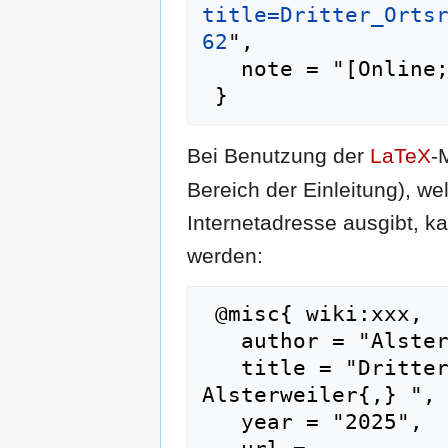
title=Dritter_Orts
62
",

   note = "[Online; abgerufen am 6. August 2026]"

Bei Benutzung der
LaTeX
-
Bereich der Einleitung), we
Internetadresse ausgibt, 
werden:
 @misc{ wiki:xxx,

   author = "Alsterweiler",

   title = "Dritter Ortsrundgang Alsterweiler --- 
Alsterweiler{,} ",

   year = "2025",
