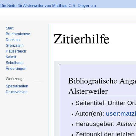
Die Seite für Alsterweiler von Matthias C.S. Dreyer u.a.
Start
Zitierhilfe
Brunnenkerwe
Denkmal
Grenzstein
Häuserbuch
Kalmit
Schulhaus
Zur
Zur
Änderungen
Navigation
Suche
springen
springen
Bibliografische Anga
Werkzeuge
Spezialseiten
Alsterweiler
Druckversion
Seitentitel: Dritter O
Autor(en):
user:matz
Herausgeber:
Alster
Zeitpunkt der letzte