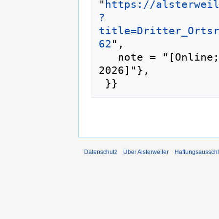
"
https://alsterwei
?
title=Dritter_Orts
62
",

   note = "[Online; abgerufen am 6. August 
2026]"},

Datenschutz
Über Alsterweiler
Haftungsaussch