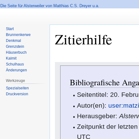
Die Seite für Alsterweiler von Matthias C.S. Dreyer u.a.
Start
Zitierhilfe
Brunnenkerwe
Denkmal
Grenzstein
Häuserbuch
Kalmit
Schulhaus
Zur
Zur
Änderungen
Navigation
Suche
springen
springen
Bibliografische Anga
Werkzeuge
Spezialseiten
Seitentitel: 20. Febru
Druckversion
Autor(en):
user:matz
Herausgeber:
Alster
Zeitpunkt der letzte
UTC