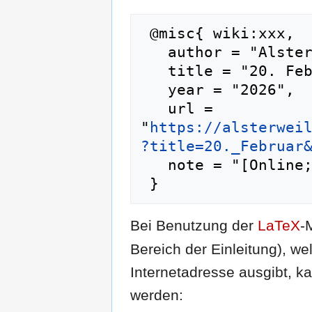
 @misc{ wiki:xxx,

   author = "Alsterweiler",

   title = "20. Februar --- Alsterweiler{,} ",

   year = "2026",

   url = 
"
https://alsterwei
?title=20._Februar
   note = "[Online; abgerufen am 7. August 2026]"

Bei Benutzung der
LaTeX
-
Bereich der Einleitung), we
Internetadresse ausgibt, 
werden: