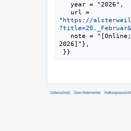
   year = "2026",

   url = 
"
https://alsterwei
?title=20._Februar
   note = "[Online; abgerufen am 7. August 
2026]"},

Datenschutz
Über Alsterweiler
Haftungsaussch