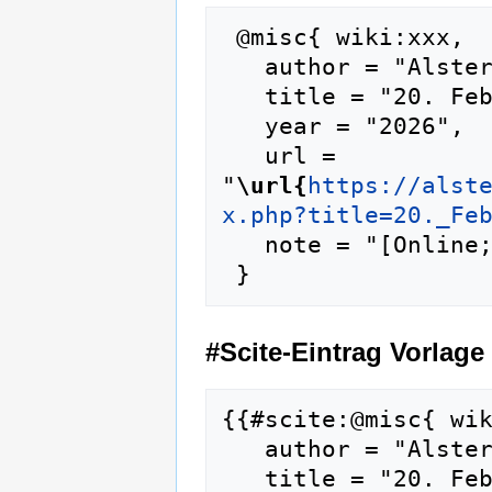
 @misc{ wiki:xxx,

   author = "Alsterweiler",

   title = "20. Februar --- Alsterweiler{,} ",

   year = "2026",

   url = 
"
\url{
https://alst
x.php?title=20._Fe
   note = "[Online; abgerufen am 7. August 2026]"

#Scite-Eintrag Vorlage
{{#scite:@misc{ wik
   author = "Alsterweiler",

   title = "20. Februar --- Alsterweiler{,} ",
