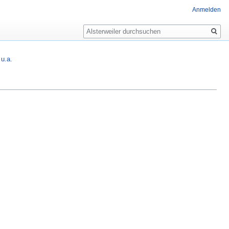
Anmelden
Suche
 u.a.