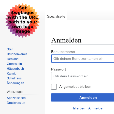
Spezialseite
Anmelden
Start
Zur
Zur
Benutzername
Brunnenkerwe
Navigation
Suche
Denkmal
springen
springen
Grenzstein
Häuserbuch
Passwort
Kalmit
Schulhaus
Änderungen
Angemeldet bleiben
Werkzeuge
Anmelden
Spezialseiten
Druckversion
Hilfe beim Anmelden