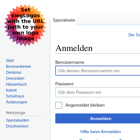
Spezialseite
Die Se
Anmelden
Start
Zur
Zur
Benutzername
Brunnenkerwe
Navigation
Suche
Denkmal
springen
springen
Grenzstein
Passwort
Häuserbuch
Kalmit
Schulhaus
Änderungen
Angemeldet bleiben
Werkzeuge
Anmelden
Spezialseiten
Druckversion
Hilfe beim Anmelden