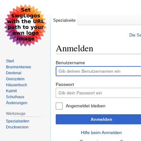
Spezialseite
Die Se
Anmelden
Start
Zur
Zur
Benutzername
Brunnenkerwe
Navigation
Suche
Denkmal
springen
springen
Grenzstein
Passwort
Häuserbuch
Kalmit
Schulhaus
Änderungen
Angemeldet bleiben
Werkzeuge
Anmelden
Spezialseiten
Druckversion
Hilfe beim Anmelden