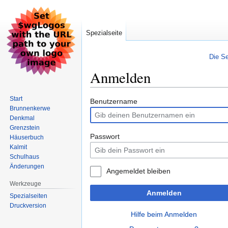
Spezialseite
Die Se
Anmelden
Start
Zur
Zur
Benutzername
Brunnenkerwe
Navigation
Suche
Denkmal
springen
springen
Grenzstein
Passwort
Häuserbuch
Kalmit
Schulhaus
Änderungen
Angemeldet bleiben
Werkzeuge
Anmelden
Spezialseiten
Druckversion
Hilfe beim Anmelden