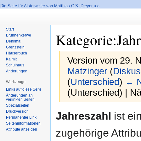
Die Seite für Alsterweiler von Matthias C.S. Dreyer u.a.
Start
Kategorie:Jahr
Brunnenkerwe
Denkmal
Grenzstein
Häuserbuch
Version vom 29. 
Kalmit
Schulhaus
Matzinger
(
Diskus
Änderungen
(
Unterschied
)
← N
Werkzeuge
Links auf diese Seite
(Unterschied) | N
Änderungen an
verlinkten Seiten
Spezialseiten
Zur
Zur
Druckversion
Jahreszahl
ist ei
Navigation
Suche
Permanenter Link
Seiten­informationen
springen
springen
zugehörige Attrib
Attribute anzeigen