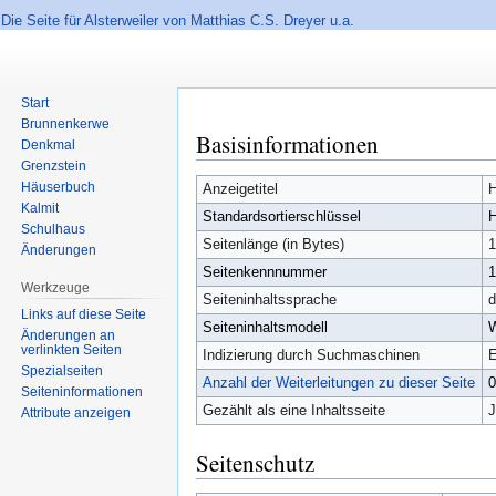
Die Seite für Alsterweiler von Matthias C.S. Dreyer u.a.
Start
Brunnenkerwe
Basisinformationen
Zur
Zur
Denkmal
Navigation
Suche
Grenzstein
Häuserbuch
springen
springen
Anzeigetitel
H
Kalmit
Standardsortierschlüssel
H
Schulhaus
Seitenlänge (in Bytes)
1
Änderungen
Seitenkennnummer
Werkzeuge
Seiteninhaltssprache
d
Links auf diese Seite
Seiteninhaltsmodell
W
Änderungen an
verlinkten Seiten
Indizierung durch Suchmaschinen
E
Spezialseiten
Anzahl der Weiterleitungen zu dieser Seite
Seiten­informationen
Gezählt als eine Inhaltsseite
Attribute anzeigen
Seitenschutz