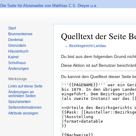
Die Seite für Alsterweiler von Matthias C.S. Dreyer u.a.
Start
Quelltext der Seite 
Brunnenkerwe
Denkmal
Grenzstein
←
Bezirksgericht Landau
Häuserbuch
Zur
Zur
Du bist aus dem folgenden Grund nicht 
Kalmit
Navigation
Suche
Schulhaus
Diese Aktion ist auf Benutzer beschrän
Änderungen
springen
springen
Du kannst den Quelltext dieser Seite b
Werkzeuge
Links auf diese Seite
Änderungen an
verlinkten Seiten
Spezialseiten
Seiten­informationen
Attribute anzeigen