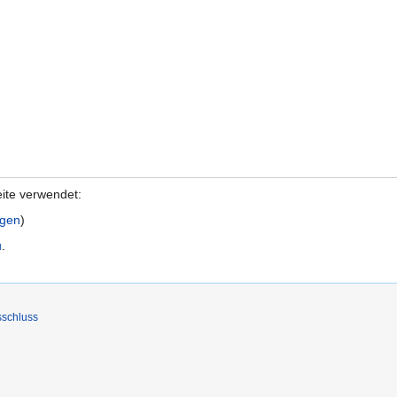
eite verwendet:
igen
)
u
.
sschluss