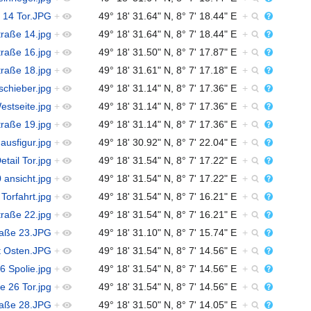
e 14 Tor.JPG
+
49° 18' 31.64" N, 8° 7' 18.44" E
+
traße 14.jpg
+
49° 18' 31.64" N, 8° 7' 18.44" E
+
traße 16.jpg
+
49° 18' 31.50" N, 8° 7' 17.87" E
+
traße 18.jpg
+
49° 18' 31.61" N, 8° 7' 17.18" E
+
schieber.jpg
+
49° 18' 31.14" N, 8° 7' 17.36" E
+
estseite.jpg
+
49° 18' 31.14" N, 8° 7' 17.36" E
+
traße 19.jpg
+
49° 18' 31.14" N, 8° 7' 17.36" E
+
ausfigur.jpg
+
49° 18' 30.92" N, 8° 7' 22.04" E
+
tail Tor.jpg
+
49° 18' 31.54" N, 8° 7' 17.22" E
+
 ansicht.jpg
+
49° 18' 31.54" N, 8° 7' 17.22" E
+
Torfahrt.jpg
+
49° 18' 31.54" N, 8° 7' 16.21" E
+
traße 22.jpg
+
49° 18' 31.54" N, 8° 7' 16.21" E
+
traße 23.JPG
+
49° 18' 31.10" N, 8° 7' 15.74" E
+
ht Osten.JPG
+
49° 18' 31.54" N, 8° 7' 14.56" E
+
6 Spolie.jpg
+
49° 18' 31.54" N, 8° 7' 14.56" E
+
e 26 Tor.jpg
+
49° 18' 31.54" N, 8° 7' 14.56" E
+
traße 28.JPG
+
49° 18' 31.50" N, 8° 7' 14.05" E
+