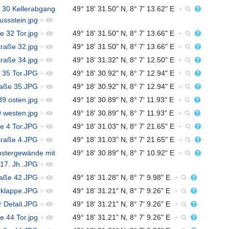
e 30 Kellerabgang
49° 18' 31.50" N, 8° 7' 13.62" E
+
ussstein.jpg
+
e 32 Tor.jpg
+
49° 18' 31.50" N, 8° 7' 13.66" E
+
traße 32.jpg
+
49° 18' 31.50" N, 8° 7' 13.66" E
+
traße 34.jpg
+
49° 18' 31.32" N, 8° 7' 12.50" E
+
e 35 Tor.JPG
+
49° 18' 30.92" N, 8° 7' 12.94" E
+
traße 35.JPG
+
49° 18' 30.92" N, 8° 7' 12.94" E
+
39 osten.jpg
+
49° 18' 30.89" N, 8° 7' 11.93" E
+
9 westen.jpg
+
49° 18' 30.89" N, 8° 7' 11.93" E
+
ße 4 Tor.JPG
+
49° 18' 31.03" N, 8° 7' 21.65" E
+
straße 4.JPG
+
49° 18' 31.03" N, 8° 7' 21.65" E
+
enstergewände mit
49° 18' 30.89" N, 8° 7' 10.92" E
+
17. Jh..JPG
+
traße 42.JPG
+
49° 18' 31.28" N, 8° 7' 9.98" E
+
erklappe.JPG
+
49° 18' 31.21" N, 8° 7' 9.26" E
+
r Detail.JPG
+
49° 18' 31.21" N, 8° 7' 9.26" E
+
e 44 Tor.jpg
+
49° 18' 31.21" N, 8° 7' 9.26" E
+