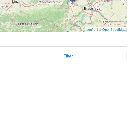
Leaflet
| ©
OpenStreetMap
Filter