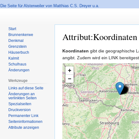
Die Seite für Alsterweiler von Matthias C.S. Dreyer u.a.
Start
Attribut:Koordinaten
Brunnenkerwe
Denkmal
Grenzstein
Zur
Zur
Koordinaten
gibt die geographische L
Häuserbuch
Navigation
Suche
angibt. Zudem wird ein LINK bereitgest
Kalmit
springen
springen
Schulhaus
+
Änderungen
−
Werkzeuge
Links auf diese Seite
Änderungen an
verlinkten Seiten
Spezialseiten
Druckversion
Permanenter Link
Seiten­informationen
Attribute anzeigen