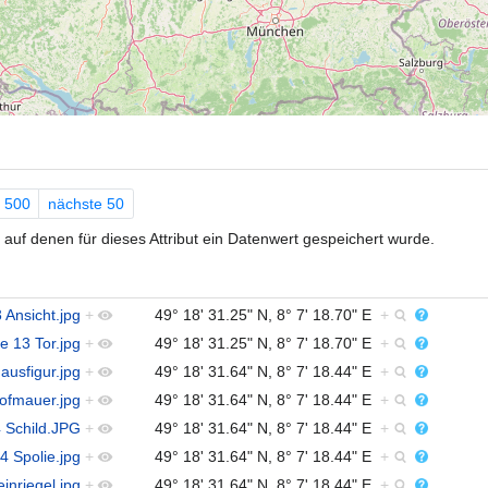
500
nächste 50
auf denen für dieses Attribut ein Datenwert gespeichert wurde.
 Ansicht.jpg
+
49° 18' 31.25" N, 8° 7' 18.70" E
+
e 13 Tor.jpg
+
49° 18' 31.25" N, 8° 7' 18.70" E
+
ausfigur.jpg
+
49° 18' 31.64" N, 8° 7' 18.44" E
+
Hofmauer.jpg
+
49° 18' 31.64" N, 8° 7' 18.44" E
+
4 Schild.JPG
+
49° 18' 31.64" N, 8° 7' 18.44" E
+
4 Spolie.jpg
+
49° 18' 31.64" N, 8° 7' 18.44" E
+
inriegel.jpg
+
49° 18' 31.64" N, 8° 7' 18.44" E
+