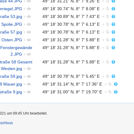
traße 44.JPG
+
49° 18' 31.21" N, 8° 7' 9.26" E
+
inriegel.JPG
+
49° 18' 30.74" N, 8° 7' 8.08" E
+
traße 53.jpg
+
49° 18' 30.89" N, 8° 7' 7.43" E
+
7 Spolie.JPG
+
49° 18' 30.78" N, 8° 7' 6.13" E
+
traße 57.jpg
+
49° 18' 30.78" N, 8° 7' 6.13" E
+
ht Osten.JPG
+
49° 18' 31.28" N, 8° 7' 5.88" E
+
8 Fenstergewände
49° 18' 31.28" N, 8° 7' 5.88" E
+
2.JPG
+
straße 58 Gesamt
49° 18' 31.28" N, 8° 7' 5.88" E
+
Westen.jpg
+
traße 59.jpg
+
49° 18' 30.78" N, 8° 7' 5.45" E
+
 9 Mauer.jpg
+
49° 18' 31.14" N, 8° 7' 17.36" E
+
straße 9.jpg
+
49° 18' 31.00" N, 8° 7' 19.70" E
+
021 um 09:45 Uhr bearbeitet.
sschluss