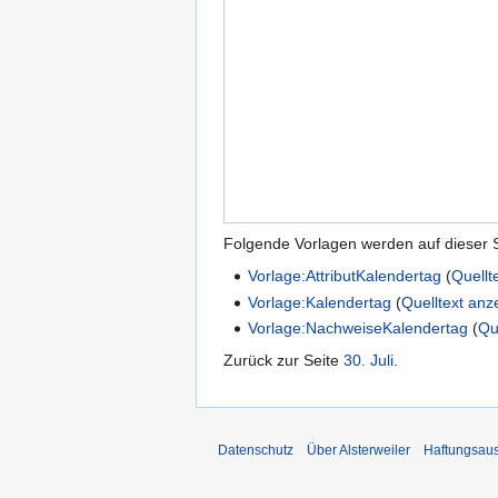
Folgende Vorlagen werden auf dieser 
Vorlage:AttributKalendertag
(
Quellt
Vorlage:Kalendertag
(
Quelltext anz
Vorlage:NachweiseKalendertag
(
Qu
Zurück zur Seite
30. Juli
.
Datenschutz
Über Alsterweiler
Haftungsau