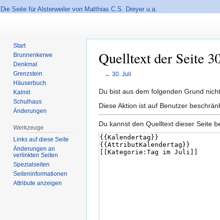
Die Seite für Alsterweiler von Matthias C.S. Dreyer u.a.
Start
Quelltext der Seite 30
Brunnenkerwe
Denkmal
Grenzstein
←
30. Juli
Häuserbuch
Zur
Zur
Du bist aus dem folgenden Grund nicht 
Kalmit
Navigation
Suche
Schulhaus
Diese Aktion ist auf Benutzer beschrän
Änderungen
springen
springen
Du kannst den Quelltext dieser Seite b
Werkzeuge
Links auf diese Seite
Änderungen an
verlinkten Seiten
Spezialseiten
Seiten­informationen
Attribute anzeigen